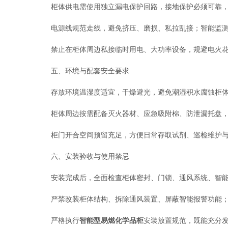
柜体供电需使用独立漏电保护回路，接地保护必须可靠，
电源线规范走线，避免挤压、磨损、私拉乱接；智能监测、
禁止在柜体周边私接临时用电、大功率设备，规避电火花
五、环境与配套安全要求
存放环境温湿度适宜，干燥避光，避免潮湿积水腐蚀柜体
柜体周边按需配备灭火器材、应急吸附棉、防泄漏托盘，
柜门开合空间预留充足，方便日常存取试剂、巡检维护与
六、安装验收与使用禁忌
安装完成后，全面检查柜体密封、门锁、通风系统、智能报
严禁改装柜体结构、拆除通风装置、屏蔽智能报警功能；
严格执行
智能型易燃化学品柜
安装放置规范，既能充分