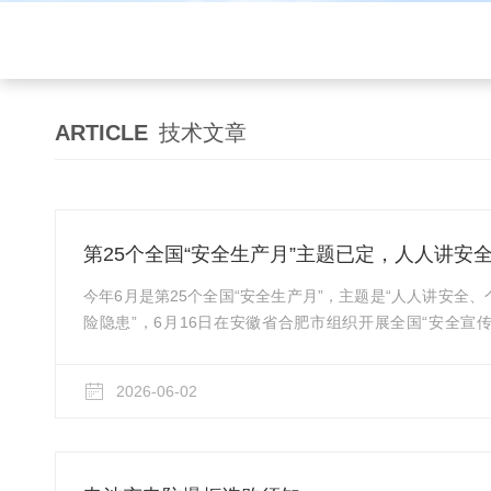
ARTICLE
技术文章
第25个全国“安全生产月”主题已定，人人讲安
今年6月是第25个全国“安全生产月”，主题是“人人讲安全
险隐患”，6月16日在安徽省合肥市组织开展全国“安全宣传
日，国务院安委会办公室、应急管理部印发通知，全面部署20
动。聚焦核心|今年安全生产月怎么做根据相关部署，202
2026-06-02
入排查整治风险隐患、推动安全宣传“五进”以及培育特色安
危险化学品行业监管迎来了关键节点：5月1日《危险化学品安