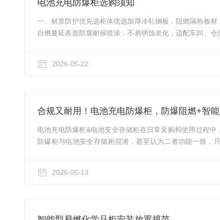
电池充电防爆柜选购须知
一、材质防护优先选柜体优选加厚冷轧钢板，阻燃隔热板材
自燃蔓延表面防腐耐候喷涂，不易锈蚀老化，适配车间、仓
防碰撞，避免电池摩擦挤压引发安全隐患二、安全核心功能
气结构，及时散除充电发热与可燃气体温控报警：搭载温感
2026-05-22
警电气防护：线路做防爆绝缘处理，具备过载、漏电、短路
立充电位，电池互不干扰，降低连锁风险三、规格容量按需
量，选定单门/双门多仓位...
合规又耐用！电池充电防爆柜，防爆阻燃+智
电池充电防爆柜&电池安全存储柜在日常采购和使用过程中
防爆柜与电池安全存储柜混淆，甚至认为二者功能一致，只
选设备”的情况——要么用存储柜代替充电柜，无法满足充
存放闲置电池，既浪费资源，又埋下安全隐患。实则二者的
2026-05-13
场景有着本质区别，用途更是截然不同，其核心差异主要体
心定位不同：电池充电防爆柜的核心功能是“安全充电+临时
中的安全防护，内置充...
智能型易燃化学品柜安装放置规范