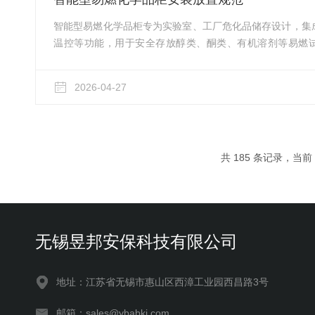
智能型易燃化学品柜专为实验室、工厂危化品储存设计，集
温控等功能，用于安全存放醇类、酮类、有机溶剂等易燃
范，是杜绝泄漏、火灾、中毒等安全隐患，保障柜体智能功
装前期选址要求选址需远离火源、热源、电源开关、插座、
2026-04-27
光直射与高温烘烤，防止柜内易燃液体挥发积聚。避开走道
键区域，不占用逃生路线；远离强腐蚀、强震动、强电磁干
电控系统失灵。优先放置在通...
共 185 条记录，当前 2
无锡昱邦安保科技有限公司
地址：江苏省无锡市惠山区西漳工业园西昌路3号
邮箱：sales@ybabkj.com