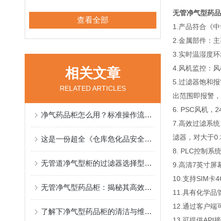
无管净气型药品
查看全部
1.产品符合《中
2.金属部件：
3.实时温湿度
4.风机监控：
相关文章
5.过滤器饱和
RELATED ARTICLES
出范围即报警，
6. PSC风机
净气药品柜怎么用？标准操作流程整理
7.高效过滤系
滤器，对大于0.
这是一份超全《仓库危化品安全生产核心管控措施》，请查收
8. PLC控
无管道净气型柜的过滤器选择型号分类
9.高清7英寸屏
10.支持SIM
无管净气型药品柜：揭秘其高效净化空气的工作原理
11.具有化学
12.通过客户
了解下净气型药品柜的清洁与维护工作
13.可提供AP