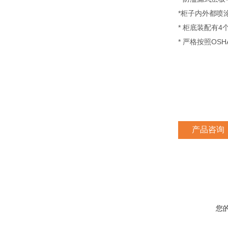
*柜子内外都喷
* 柜底装配有
* 严格按照O
产品咨询
您