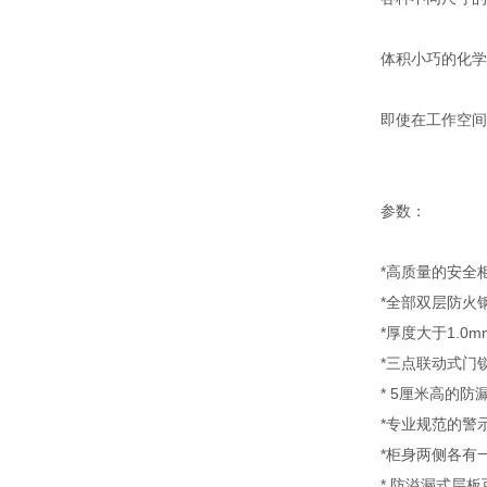
体积小巧的化学
即使在工作空间
参数：
*高质量的安全柜符
*全部双层防火
*厚度大于1.
*三点联动式门
* 5厘米高的
*专业规范的警
*柜身两侧各有
* 防溢漏式层