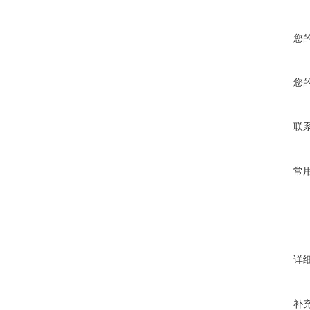
您
您
联
常
详
补