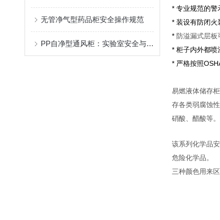
*
专业规范的警
无管净气型药品柜安全操作规范
*
装设有防闭火
*
防溢漏式层板
PP自净型通风柜：实验室安全与效率的革命性解决方案
*
柜子内外都喷
*
严格按照
OSH
易燃液体储存柜
存各类弱腐蚀性
硝酸、醋酸等。
该系列化学品安
危险化学品。
三种颜色用来区