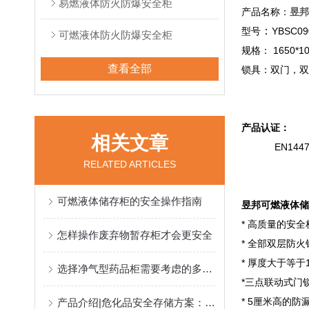
易燃液体防火防爆安全柜
产品名称：
昱邦
：
型号
YBSC0
可燃液体防火防爆安全柜
规格： 1650*1
查看全部
锁具：双门，双
产品认证：
相关文章
EN14
RELATED ARTICLES
可燃液体储存柜的安全操作指南
昱邦可燃液体储
*
高质量的安全
怎样操作废弃物暂存柜才会更安全
*
全部双层防火
*
厚度大于等于
选择净气型药品柜需要考虑的多个因素
*
三点联动式门
* 5
厘米高的防
产品介绍|危化品安全存储方案：耐火、防泄漏、合规，这台柜子全搞定