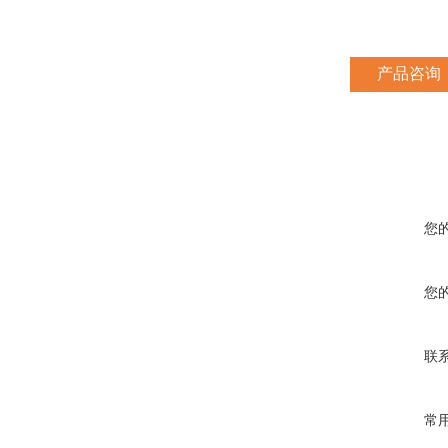
产品咨询
您
您
联
常