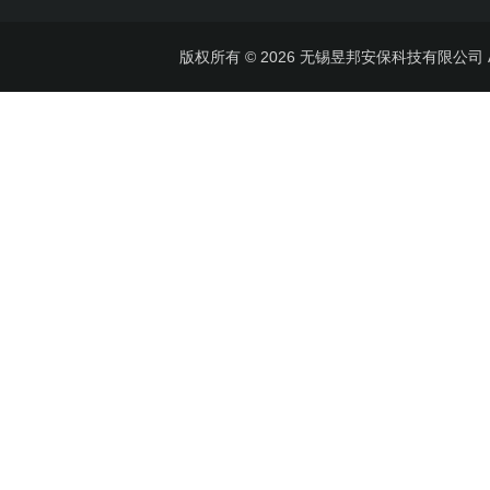
版权所有 © 2026 无锡昱邦安保科技有限公司 All 