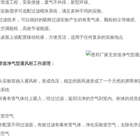
装管道工程，安装便捷，废气不外排，新型环保。
据实验需求可选配过滤模块系统，满足多种不同的实验。
，
过滤技术
可以很好的
吸附过滤实验产生的有害气体、颗粒粉尘等物质。
耗空调能耗，高效节省能源。
在桌面上或配置移动轮座，方便灵活，适用于任何复杂的实验地点
管道净气型通风柜
工作原理：
从实验室抽入通风柜，形成负压，稳定的面风速形成了一个天然的屏障来
滤系统
有毒有害气体往上吸入，经过过滤，返回洁净的空气到室内。柜体的优良
验室空气
作配置不同过滤器，有效过滤有毒有害气体，净化实验室空气，去除化学
围空气