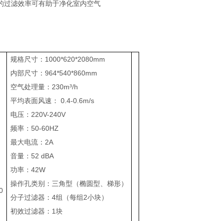
的过滤效率可有助于净化室内空气
规格尺寸：1000*620*2080mm
内部尺寸：964*540*860mm
空气处理量：230m³/h
平均表面风速： 0.4-0.6m/s
电压：220V-240V
频率：50-60HZ
最大电流：2A
音量：52 dBA
功率：42W
操作孔类别：三角型（椭圆型、梯形）
0
分子过滤器：4组（每组2小块）
初效过滤器：1块