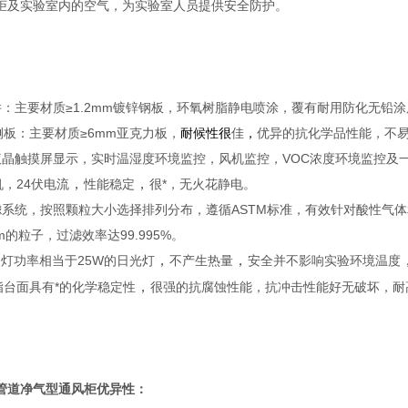
柜及实验室内的空气，为实验室人员提供安全防护。
件：主要材质≥1.2mm镀锌钢板，环氧树脂静电喷涂，覆有耐用防化无铅
侧板：主要材质≥6mm亚克力板，
耐候性很
佳
，
优异的抗化学品性能，不
液晶触摸屏显示，实时温湿度环境监控，风机监控，VOC浓度环境监控及
，
，
机，24伏电流
性能稳定
很
*
，无火花静电。
滤系统，按照颗粒大小选择排列分布，遵循ASTM标准，有效针对酸性气体
um的粒子，过滤效率达99.995%。
，
，
明灯功率相当于25W的日光灯
不产生热量
安全并不影响实验环境温度
，
脂台面具有*的化学稳定性
很
强
的抗腐蚀性能，抗冲击性能好无破坏，耐
管道净气型通风柜
优异性：