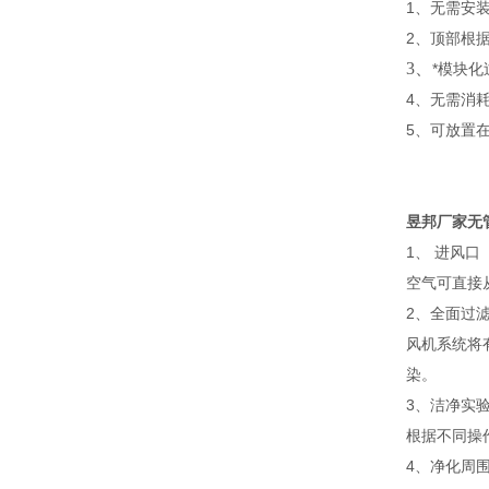
1、无需安
2、顶部根
3、
*模块化
4、无需消
5、可放置
昱邦厂家无
1、 进风口
空气可直接
2、全面过
风机系统将
染。
3、洁净实
根据不同操
4、净化周