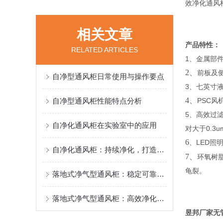
效净化通风
相关文章
产品特性
：
RELATED ARTICLES
1、金属部
2、
前板及
自净型通风柜日常使用与操作要点
3、七英寸
4、
自净型通风柜性能特点分析
PSC风
5、高效过
自净化通风柜在实验室中的应用
对大于0.3
6
LED照
、
自净化通风柜：持续净化，打造清新实验空间
7、
环氧树
龟裂。
落地式净气型通风柜：稳定可靠，给用户安心的使用感受
落地式净气型通风柜：高效净化，守护实验环境
昱邦厂家无