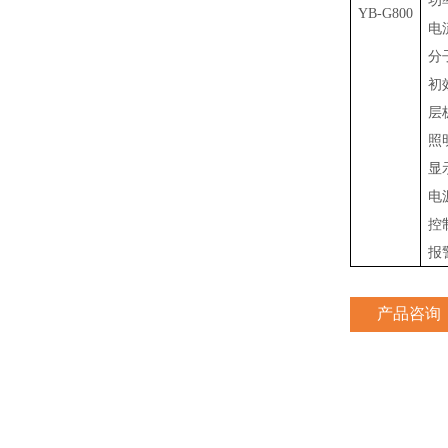
功
YB-G800
电
分
初
层
照
显
电
控
报
产品咨询