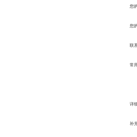
您
您
联
常
详
补