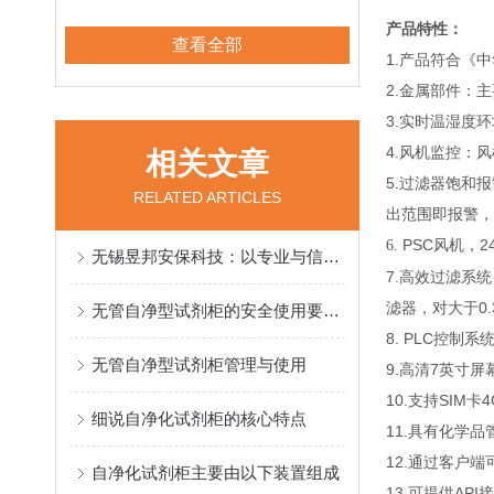
产品特性：
查看全部
1.产品符合《中
2.金属部件：
3.实时温湿度
4.风机监控：
相关文章
5.过滤器饱和
RELATED ARTICLES
出范围即报警，
PSC风机，
6.
无锡昱邦安保科技：以专业与信誉打造高性价比净气型药品柜
7.高效过滤系
滤器，对大于0.
无管自净型试剂柜的安全使用要求介绍
8. PLC控
无管自净型试剂柜管理与使用
9.高清7英寸屏
10.支持SIM
细说自净化试剂柜的核心特点
11.具有化学
12.通过客户
自净化试剂柜主要由以下装置组成
13.可提供AP