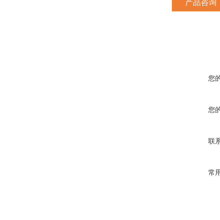
产品咨询
您
您
联
常