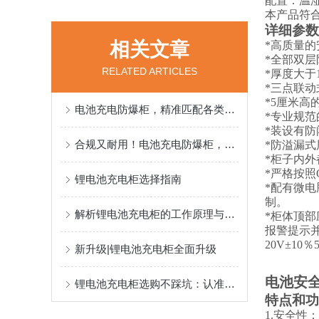
配置：温
本产品符
详细参数
相关文章
*
高质量的
*
全部双层
RELATED ARTICLES
*
厚度大于
*
三点联动
*5
厘米高
电池充电防爆柜，精准匹配各类客户场景需求
*
专业规范
*
装设有防
合规又耐用！电池充电防爆柜，防爆阻燃+智能监测，充电更安心
*
防溢漏式
*
柜子内外
*
严格按照
锂电池充电柜选择指南
*
配有微电
制。
解析锂电池充电柜的工作原理与选购要点
*
柜体顶部
报警提示
20V
±
10
％
新升级|锂电池充电柜全面升级
电池安
锂电池充电柜选购不踩坑：认准无锡昱邦安这家信誉制造商
特点和功
1.
安全性：