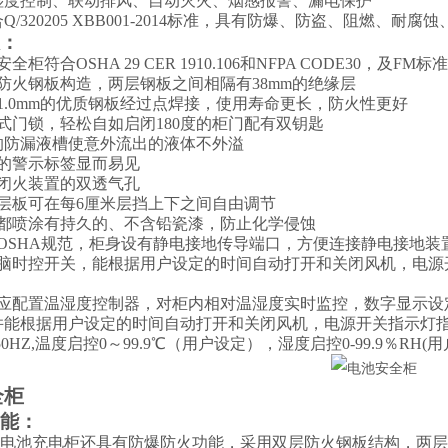
湿度控制、联动排风、自动灭火、烟感报警、漏电保护
合
Q/320205 XBB001-2014
标准，具有防爆、防盗、阻燃、耐腐蚀
：
安全柜符合
OSHA 29 CER 1910.106
和
NFPA CODE30
，及
FM
标准
防火钢板构造，两层钢板之间相隔有
38mm
的绝缘层
1.0mm
的优质钢板经过点焊接，使用寿命更长，防火性更好
式门锁，轻松自如启闭
180
度的柜门配有双钥匙
的防漏液槽使意外流出的液体不外溢
的警示标签显而易见
闭火装置的双透气孔
层板可在每
6
厘米层挡上下之间自由调节
都喷涂有持久的、不含铅瓷漆，防止化学侵蚀
OSHA
规范，柜身设有静电接地传导端口，方便连接静电接地装
脑时控开关，能根据用户设定的时间自动打开和关闭风机，电源
应配置温湿度控制器，对柜内相对温湿度实时监控，数字显示设
并能根据用户设定的时间自动打开和关闭风机，电源开关指示灯
50HZ,
温度启控
0
～
99.9
℃（用户设定），湿度启控
0-99.9
％
RH(
用
全柜
能：
电池充电柜还具有防爆防火功能，采用双层防火钢板结构，两层