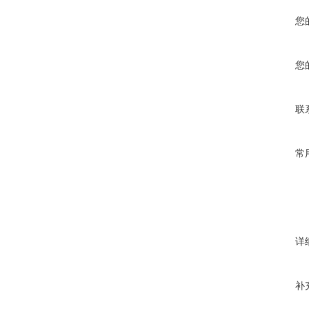
您
您
联
常
详
补