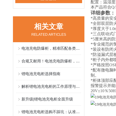
配置：温湿度
本产品符合
Q/
详细参数：
*
高质量的安
*
全部双层防
相关文章
*
厚度大于
1.
*
三点联动式
RELATED ARTICLES
*5
厘米高的防
*
专业规范的
电池充电防爆柜，精准匹配各类客户场景需求
*
装设有防闭
*
防溢漏式层
*
柜子内外都
合规又耐用！电池充电防爆柜，防爆阻燃+智能监测，充电更安心
*
严格按照
OS
*
配有微电脑
锂电池充电柜选择指南
制。
*
柜体顶部应
报警提示并能
解析锂电池充电柜的工作原理与选购要点
20V
±
10
％
50H
新升级|锂电池充电柜全面升级
锂电池充电柜选购不踩坑：认准无锡昱邦安这家信誉制造商