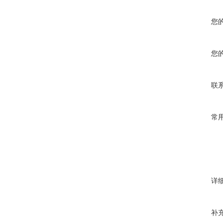
您
您
联
常
详
补