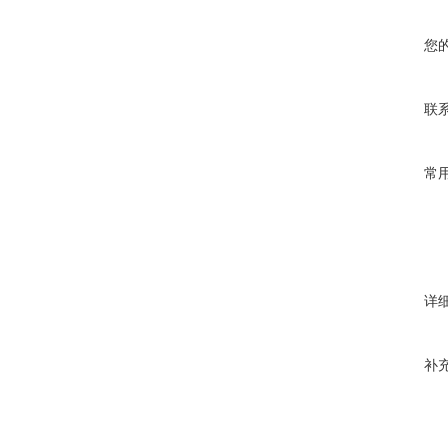
您
联
常
详
补