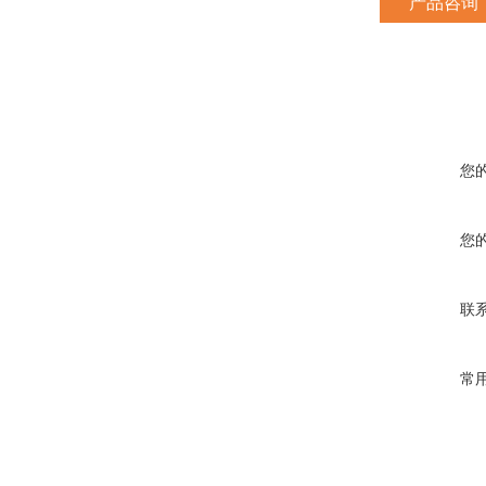
产品咨询
您
您
联
常