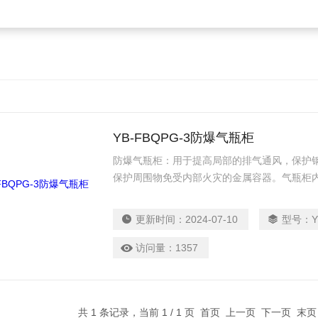
YB-FBQPG-3防爆气瓶柜
防爆气瓶柜：用于提高局部的排气通风，保护
保护周围物免受内部火灾的金属容器。气瓶柜
瓶位。气瓶柜可达到隔离高温及保护人身安全
电自动报警、自动定时排风等多种功能。
更新时间：
2024-07-10
型号：
Y
访问量：
1357
共 1 条记录，当前 1 / 1 页 首页 上一页 下一页 末