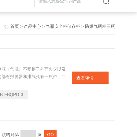
首页
>
产品中心
>
气瓶安全柜储存柜
> 防爆气瓶柜三瓶
钢瓶（气瓶）不受柜子外面火灾以及
内部有报警器和排气孔有一瓶位、二
查看详情
的作用。产品美观、实现了漏气、漏
B-FBQPG-3
页 跳转到第
页