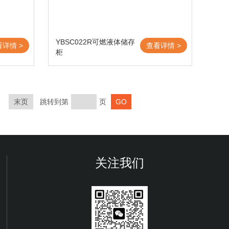
YBSC022R可燃液体储存
看详情 >
查看详情 >
柜
末页
跳转到第
页
关注我们