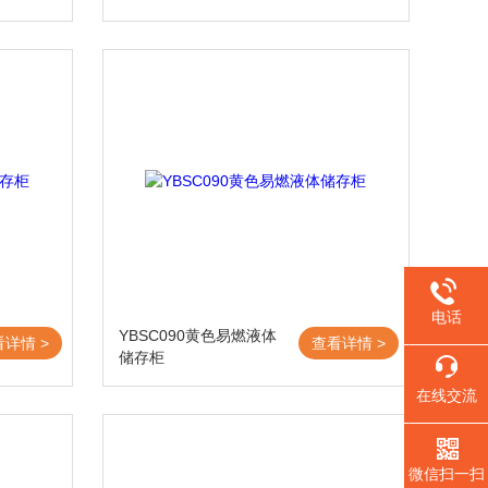
电话
YBSC090黄色易燃液体
看详情 >
查看详情 >
储存柜
在线交流
微信扫一扫