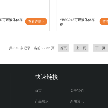
30R可燃液体储存
YBSC045可燃液体储存
查看详情 >
查
柜
共 375 条记录，当前 2 / 32 页
首页
上一页
下一页
快速链接
首页
关于我们
产品展示
新闻资讯