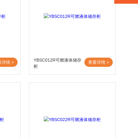
YBSC012R可燃液体储存
看详情 >
查看详情 >
柜